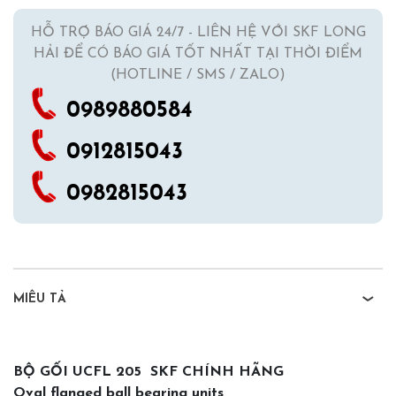
HỖ TRỢ BÁO GIÁ 24/7 - LIÊN HỆ VỚI SKF LONG
HẢI ĐỂ CÓ BÁO GIÁ TỐT NHẤT TẠI THỜI ĐIỂM
(HOTLINE / SMS / ZALO)
0989880584
0912815043
0982815043
MIÊU TẢ
BỘ GỐI UCFL 205 SKF CHÍNH HÃNG
Oval flanged ball bearing units