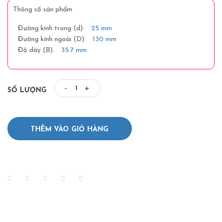
Thông số sản phẩm
Đường kính trong (d):
25 mm
Đường kính ngoài (D):
130 mm
Độ dày (B):
35.7 mm
-
+
SỐ LƯỢNG
THÊM VÀO GIỎ HÀNG