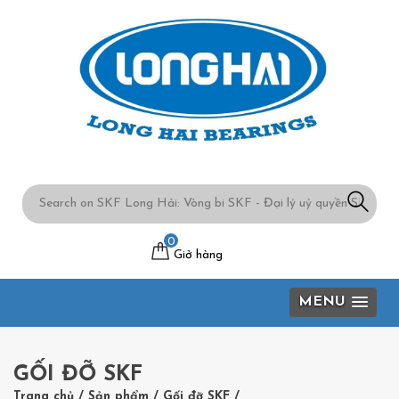
0
Giở hàng
MENU
GỐI ĐỠ SKF
Trang chủ
/
Sản phẩm
/
Gối đỡ SKF
/