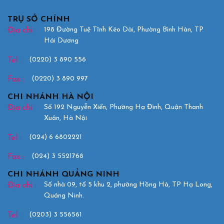
TRỤ SỞ CHÍNH
198 Đường Tuệ Tĩnh Kéo Dài, Phường Bình Hàn, TP
Địa chỉ :
Hải Dương
(0220) 3 890 556
Tel :
(0220) 3 890 997
Fax :
CHI NHÁNH HÀ NỘI
Số 192 Nguyễn Xiển, Phường Hạ Đình, Quận Thanh
Địa chỉ :
Xuân, Hà Nội
(024) 6 6802221
Tel :
(024) 3 5521768
Fax :
CHI NHÁNH QUẢNG NINH
Số nhà 09, tổ 5 khu 2, phường Hồng Hà, TP Hạ Long,
Địa chỉ :
Quảng Ninh.
(0203) 3 556561
Tel :