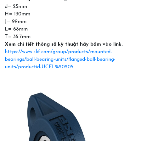
d= 25mm
H= 130mm
J= 99mm
L= 68mm
T= 35.7mm
Xem chi tiết thông số kỹ thuật hãy bấm vào link.
https://www.skf.com/group/products/mounted-
bearings/ball-bearing-units/flanged-ball-bearing-
units/productid-UCFL%20205