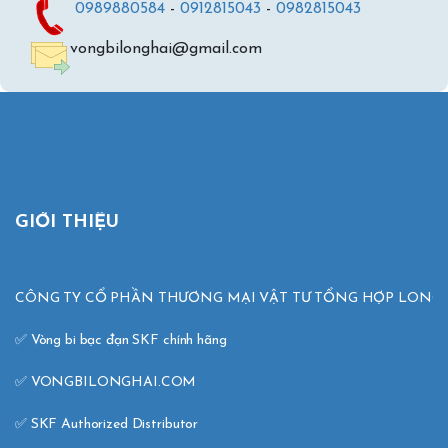
0989880584
-
0912815043
-
0982815043
vongbilonghai@gmail.com
GIỚI THIỆU
CÔNG TY CỔ PHẦN THƯƠNG MẠI VẬT TƯ TỔNG HỢP LONG H
✅ Vòng bi bạc đạn SKF chính hãng 

✅ VONGBILONGHAI.COM 

✅ SKF Authorized Distributor 
