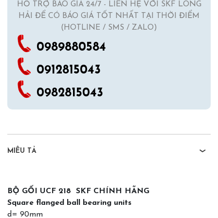
HỖ TRỢ BÁO GIÁ 24/7 - LIÊN HỆ VỚI SKF LONG
HẢI ĐỂ CÓ BÁO GIÁ TỐT NHẤT TẠI THỜI ĐIỂM
(HOTLINE / SMS / ZALO)
0989880584
0912815043
0982815043
MIÊU TẢ
BỘ GỐI UCF 218 SKF CHÍNH HÃNG
Square flanged ball bearing units
d= 90mm