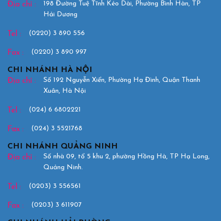
198 Đường Tuệ Tĩnh Kéo Dài, Phường Bình Hàn, TP
Địa chỉ :
Hải Dương
(0220) 3 890 556
Tel :
(0220) 3 890 997
Fax :
CHI NHÁNH HÀ NỘI
Số 192 Nguyễn Xiển, Phường Hạ Đình, Quận Thanh
Địa chỉ :
Xuân, Hà Nội
(024) 6 6802221
Tel :
(024) 3 5521768
Fax :
CHI NHÁNH QUẢNG NINH
Số nhà 09, tổ 5 khu 2, phường Hồng Hà, TP Hạ Long,
Địa chỉ :
Quảng Ninh.
(0203) 3 556561
Tel :
(0203) 3 611907
Fax :