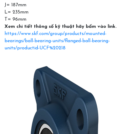
J= 187mm
L= 235mm
T= 96mm
Xem chi tiết thông số kỹ thuật hãy bấm vào link.
https://www.skf.com/group/products/mounted-
bearings/ball-bearing-units/flanged-ball-bearing-
units/productid-UCF%20218