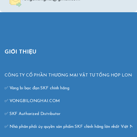
GIỚI THIỆU
CÔNG TY CỔ PHẦN THƯƠNG MẠI VẬT TƯ TỔNG HỢP LONG H
✅ Vòng bi bạc đạn SKF chính hãng 

✅ VONGBILONGHAI.COM 

✅ SKF Authorized Distributor 

✅ Nhà phân phối ủy quyền sản phẩm SKF chính hãng lớn nhất Việt N