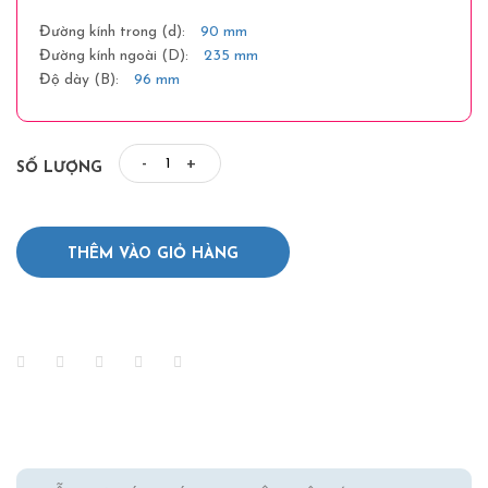
Đường kính trong (d):
90 mm
Đường kính ngoài (D):
235 mm
Độ dày (B):
96 mm
-
+
SỐ LƯỢNG
THÊM VÀO GIỎ HÀNG