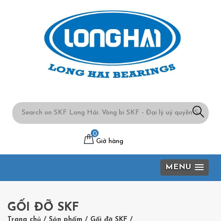
0
Giở hàng
MENU
GỐI ĐỠ SKF
Trang chủ
/
Sản phẩm
/
Gối đỡ SKF
/