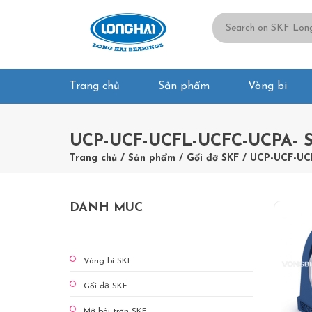
Trang chủ
Sản phẩm
Vòng bi
UCP-UCF-UCFL-UCFC-UCPA- 
Trang chủ
/
Sản phẩm
/
Gối đỡ SKF
/
UCP-UCF-UC
DANH MUC
Vòng bi SKF
Gối đỡ SKF
Mỡ bôi trơn SKF