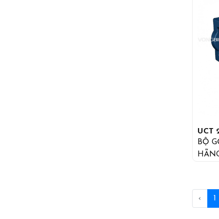
UCT 
BỘ G
HÃN
‹
1