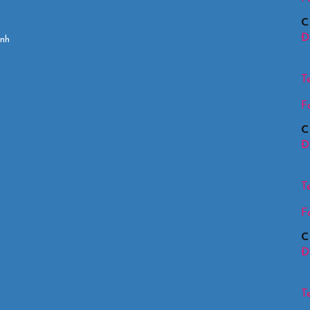
C
Đị
 nhất Việt Nam
Te
F
C
Đị
Te
F
C
Đị
Te