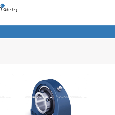
0
Giở hàng