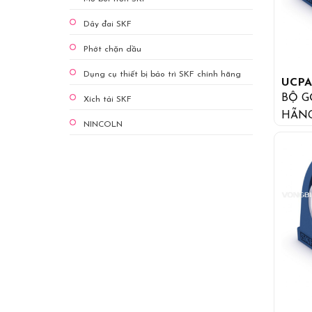
Dây đai SKF
Phớt chặn dầu
Dụng cụ thiết bị bảo trì SKF chính hãng
UCPA
BỘ GỐI 
Xích tải SKF
HÃN
NINCOLN