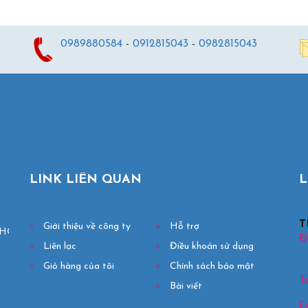
0989880584
-
0912815043
-
0982815043
LINK LIÊN QUAN
L
T
Giới thiệu về công ty
Hỗ trợ
HỢP LONG HẢI

Đị
Liên lạc
Điều khoản sử dụng
Giỏ hàng của tôi
Chính sách bảo mật
Te
Bài viết
F