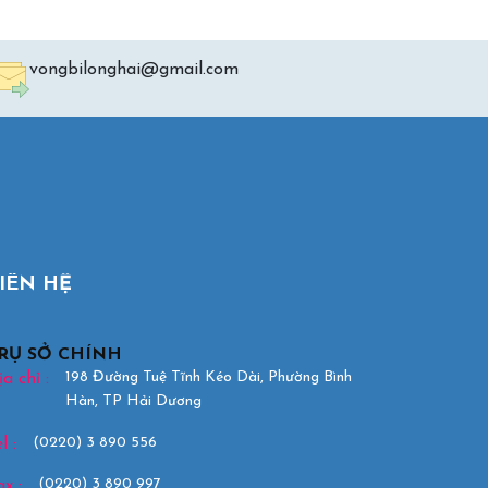
vongbilonghai@gmail.com
IÊN HỆ
RỤ SỞ CHÍNH
198 Đường Tuệ Tĩnh Kéo Dài, Phường Bình
a chỉ :
Hàn, TP Hải Dương
(0220) 3 890 556
l :
(0220) 3 890 997
ax :