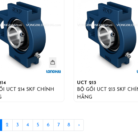
214
UCT 213
ỐI UCT 214 SKF CHÍNH
BỘ GỐI UCT 213 SKF CH
G
HÃNG
2
3
4
5
6
7
8
›