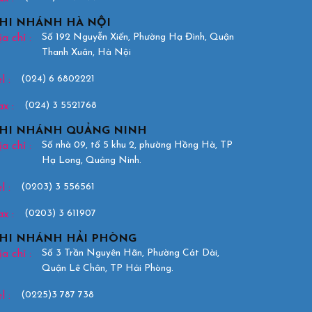
HI NHÁNH HÀ NỘI
Số 192 Nguyễn Xiển, Phường Hạ Đình, Quận
a chỉ :
Thanh Xuân, Hà Nội
(024) 6 6802221
l :
(024) 3 5521768
ax :
HI NHÁNH QUẢNG NINH
Số nhà 09, tổ 5 khu 2, phường Hồng Hà, TP
a chỉ :
Hạ Long, Quảng Ninh.
(0203) 3 556561
l :
(0203) 3 611907
ax :
HI NHÁNH HẢI PHÒNG
Số 3 Trần Nguyên Hãn, Phường Cát Dài,
a chỉ :
Quận Lê Chân, TP Hải Phòng.
(0225)3 787 738
l :