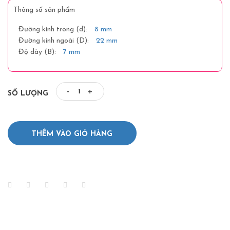
Thông số sản phẩm
Đường kính trong (d):
8 mm
Đường kính ngoài (D):
22 mm
Độ dày (B):
7 mm
-
+
SỐ LƯỢNG
THÊM VÀO GIỎ HÀNG