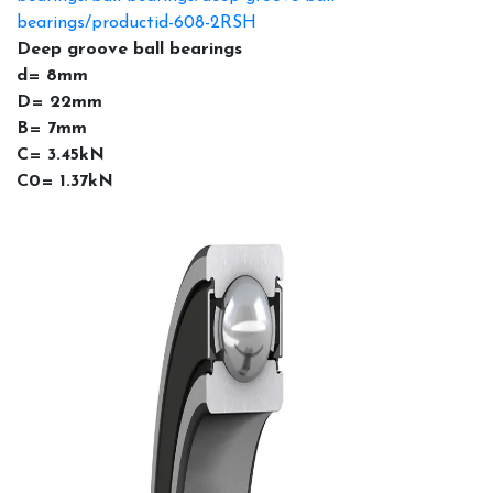
bearings/productid-608-2RSH
Deep groove ball bearings
d= 8mm
D= 22mm
B= 7mm
C= 3.45kN
C0= 1.37kN