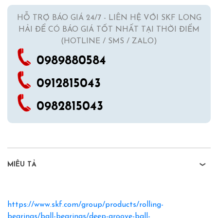
HỖ TRỢ BÁO GIÁ 24/7 - LIÊN HỆ VỚI SKF LONG
HẢI ĐỂ CÓ BÁO GIÁ TỐT NHẤT TẠI THỜI ĐIỂM
(HOTLINE / SMS / ZALO)
0989880584
0912815043
0982815043
MIÊU TẢ
https://www.skf.com/group/products/rolling-
bearings/ball-bearings/deep-groove-ball-