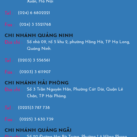
Xuân, Hà Nội
(024) 6 6802221
Tel :
(024) 3 5521768
Fax :
CHI NHÁNH QUẢNG NINH
Số nhà 09, tổ 5 khu 2, phường Hồng Hà, TP Hạ Long,
Địa chỉ :
Quảng Ninh.
(0203) 3 556561
Tel :
(0203) 3 611907
Fax :
CHI NHÁNH HẢI PHÒNG
Số 3 Trần Nguyên Hãn, Phường Cát Dài, Quận Lê
Địa chỉ :
Chân, TP Hải Phòng.
(0225)3 787 738
Tel :
(0225) 3 630 739
Fax :
CHI NHÁNH QUẢNG NGÃI
Số 20 Đường Hai Bà Trưng, Phường Lê Hồng Phong,