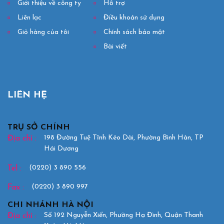
Giới thiệu về công ty
Hỗ trợ
Liên lạc
Điều khoản sử dụng
Giỏ hàng của tôi
Chính sách bảo mật
Bài viết
LIÊN HỆ
TRỤ SỞ CHÍNH
198 Đường Tuệ Tĩnh Kéo Dài, Phường Bình Hàn, TP
Địa chỉ :
Hải Dương
(0220) 3 890 556
Tel :
(0220) 3 890 997
Fax :
CHI NHÁNH HÀ NỘI
Số 192 Nguyễn Xiển, Phường Hạ Đình, Quận Thanh
Địa chỉ :