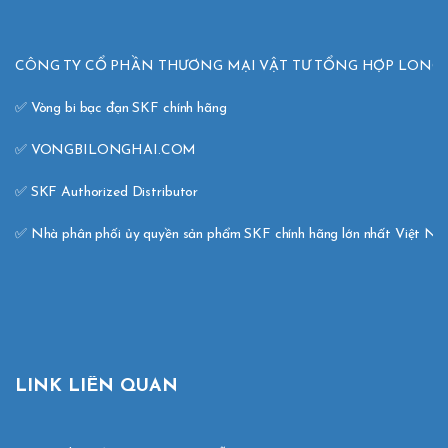
CÔNG TY CỔ PHẦN THƯƠNG MẠI VẬT TƯ TỔNG HỢP LONG H
✅ Vòng bi bạc đạn SKF chính hãng 

✅ VONGBILONGHAI.COM 

✅ SKF Authorized Distributor 

✅ Nhà phân phối ủy quyền sản phẩm SKF chính hãng lớn nhất Việt N
LINK LIÊN QUAN